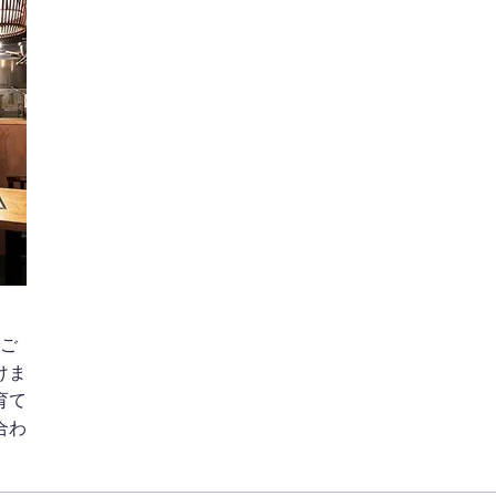
でご
けま
育て
合わ