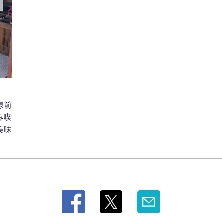
様前
み喫
美味