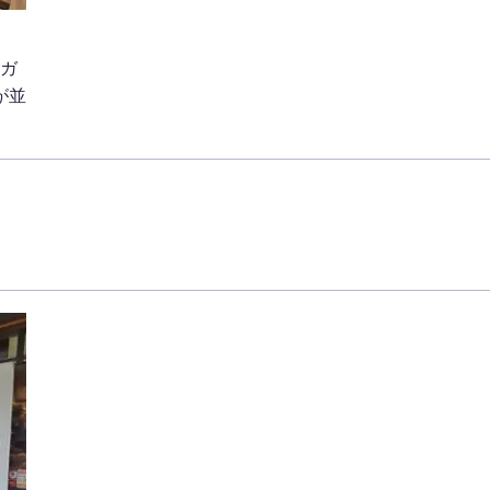
！ガ
が並