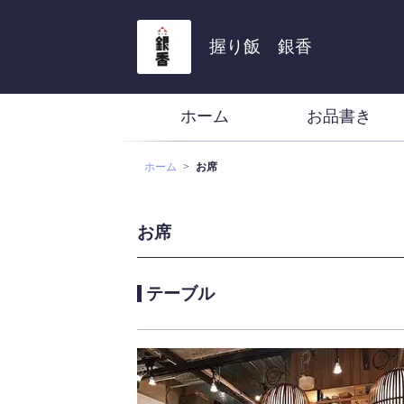
握り飯 銀香
ホーム
お品書き
ホーム
お席
お席
テーブル